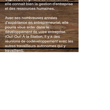
elle connait bien la gestion d'entreprise
et des ressources humaines.
Avec ses nombreuses années
d'expérience en entrepreneuriat, elle
pourra vous aider dans le
développement de votre entreprise.
(Oui! Oui! À la Station, il y a des
réunions de codéveloppement avec les
autres travailleurs autonomes qui y
travaillent).
Vous aimeriez discuter avec elle de
votre projet d'entreprise afin de louer un
bureau professionnel à La Station
Espace Collaboratif?
Composez le 819 604-1399.
© 2020 La Station - Créé